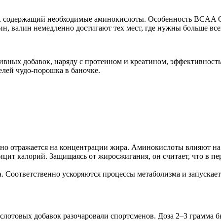
т, содержащий необходимые аминокислоты. Особенность BCAA Oli
н, валин немедленно достигают тех мест, где нужны больше все
ртивных добавок, наряду с протеином и креатином, эффективност
лей чудо-порошка в баночке.
 отражается на концентрации жира. Аминокислоты влияют на 
ицит калорий. Защищаясь от жиросжигания, он считает, что в п
Соответственно ускоряются процессы метаболизма и запускает
лотовых добавок разочаровали спортсменов. Доза 2–3 грамма б