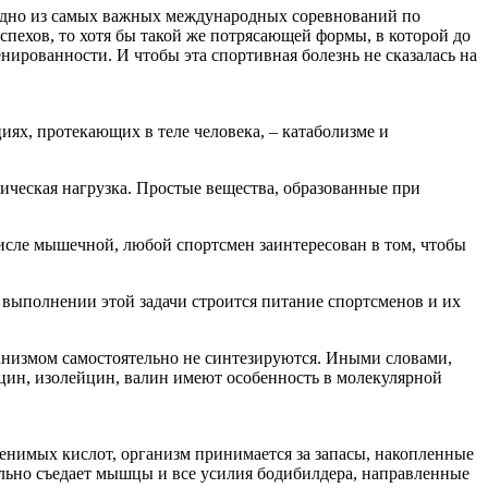
одно из самых важных международных соревнований по
пехов, то хотя бы такой же потрясающей формы, в которой до
нированности. И чтобы эта спортивная болезнь не сказалась на
иях, протекающих в теле человека, – катаболизме и
ическая нагрузка. Простые вещества, образованные при
 числе мышечной, любой спортсмен заинтересован в том, чтобы
выполнении этой задачи строится питание спортсменов и их
анизмом самостоятельно не синтезируются. Иными словами,
цин, изолейцин, валин имеют особенность в молекулярной
енимых кислот, организм принимается за запасы, накопленные
ально съедает мышцы и все усилия бодибилдера, направленные