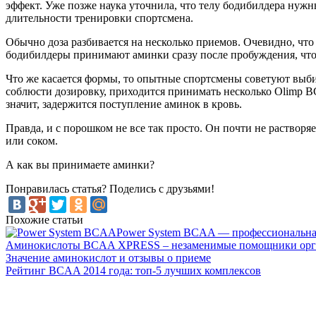
эффект. Уже позже наука уточнила, что телу бодибилдера нужны
длительности тренировки спортсмена.
Обычно доза разбивается на несколько приемов. Очевидно, что
бодибилдеры принимают аминки сразу после пробуждения, что
Что же касается формы, то опытные спортсмены советуют выби
соблюсти дозировку, приходится принимать несколько Olimp B
значит, задержится поступление аминок в кровь.
Правда, и с порошком не все так просто. Он почти не раствор
или соком.
А как вы принимаете аминки?
Понравилась статья? Поделись с друзьями!
Похожие статьи
Power System BCAA — профессиональная
Аминокислоты BCAA XPRESS – незаменимые помощники орга
Значение аминокислот и отзывы о приеме
Рейтинг BCAA 2014 года: топ-5 лучших комплексов