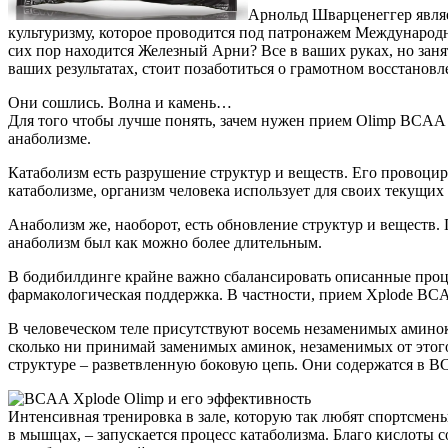
Арнольд Шварценеггер явля
культуризму, которое проводится под патронажем Международно
сих пор находится Железный Арни? Все в ваших руках, но заня
ваших результатах, стоит позаботиться о грамотном восстановл
Они сошлись. Волна и камень…
Для того чтобы лучше понять, зачем нужен прием Olimp BCAA x
анаболизме.
Катаболизм есть разрушение структур и веществ. Его провоцир
катаболизме, организм человека использует для своих текущих
Анаболизм же, наоборот, есть обновление структур и веществ. 
анаболизм был как можно более длительным.
В бодибилдинге крайне важно сбалансировать описанные проце
фармакологическая поддержка. В частности, прием Xplode BC
В человеческом теле присутствуют восемь незаменимых амино
сколько ни принимай заменимых аминок, незаменимых от этого
структуре – разветвленную боковую цепь. Они содержатся в B
Интенсивная тренировка в зале, которую так любят спортсмен
в мышцах, – запускается процесс катаболизма. Благо кислоты 