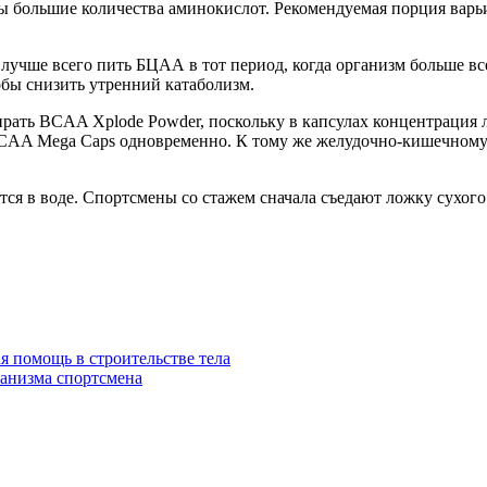
 большие количества аминокислот. Рекомендуемая порция варьиру
 лучше всего пить БЦАА в тот период, когда организм больше вс
бы снизить утренний катаболизм.
рать BCAA Xplode Powder, поскольку в капсулах концентрация л
CAA Mega Caps одновременно. К тому же желудочно-кишечному т
яется в воде. Спортсмены со стажем сначала съедают ложку сухо
 помощь в строительстве тела
низма спортсмена