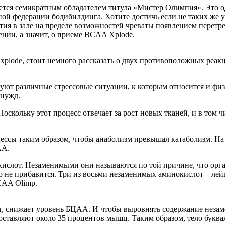
ется семикратным обладателем титула «Мистер Олимпия». Это 
й федерации бодибилдинга. Хотите достичь если не таких же ус
тия в зале на пределе возможностей чреваты появлением перетре
ении, а значит, о приеме BCAA Xplode.
plode, стоит немного рассказать о двух противоположных реакц
уют различные стрессовые ситуации, к которым относится и физ
 нужд.
Поскольку этот процесс отвечает за рост новых тканей, и в том
ссы таким образом, чтобы анаболизм превышал катаболизм. На 
AA.
кислот. Незаменимыми они называются по той причине, что орг
 не прибавится. Три из восьми незаменимых аминокислот – лей
CAA Olimp.
ы, снижает уровень БЦАА. И чтобы выровнять содержание незам
составляют около 35 процентов мышц. Таким образом, тело букв