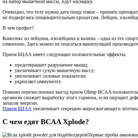
на набор мышечной массы, идут насмарку.
Очевидно, что телу нужно дать пищу извне – принять препара
не подвергаясь пищеварительным процессам. Лейцин, изолейци
В чем профит?
Комплекс из лейцина, изолейцина и валина – одна из тех спо
сомнению. Здесь можно не опасаться манипуляций производите
Прием БЦАА имеет следующие положительные эффекты:
предотвращает разрушение мышц;
увеличивает сухую мышечную массу;
увеличивает силовые показатели;
укрепляет иммунитет.
Помимо перечисленных выгод прием Olimp BCAA положительно
организм снижает выработку этого гормона, если ощущает деф
запасов энергии.
Прием БЦАА
увеличивает секрецию жиросжигающего лептина. 
С чем едят BCAA Xplode?
Первые пробы аминокис